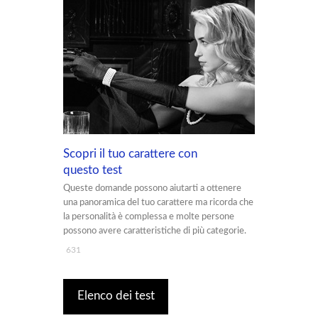
Scopri il tuo carattere con
questo test
Queste domande possono aiutarti a ottenere
una panoramica del tuo carattere ma ricorda che
la personalità è complessa e molte persone
possono avere caratteristiche di più categorie.
631
Elenco dei test