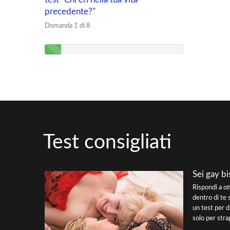
precedente?"
Domanda 1 di 8
Test consigliati
Sei gay bi
Rispondi a o
dentro di te 
un test per d
solo per strap