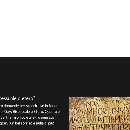
sessuale o etero?
tto domande per scoprire se in fondo
sei Gay, Bisessuale o Etero. Questo è
ivertirsi, ironico e allegro pensato
parvi un bel sorriso e nulla di più!