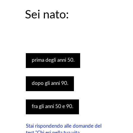
Sei nato:
prima degli anni 50.
dopo gli anni 90.
fra gli anni 50 e 90.
Stai rispondendo alle domande del
test "Chi eri nella tua vita