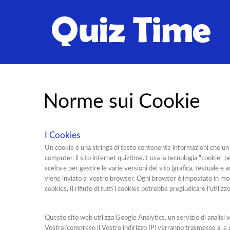
Norme sui Cookie
I Cookies
Un cookie è una stringa di testo contenente informazioni che un si
computer. il sito internet quiztime.it usa la tecnologia "cookie" pe
scelta e per gestire le varie versioni del sito (grafica, testuale e 
viene inviato al vostro browser. Ogni browser è impostato in mod
cookies. Il rifiuto di tutti i cookies potrebbe pregiudicare l’utiliz
Questo sito web utilizza Google Analytics, un servizio di analisi w
Vostra (compreso il Vostro indirizzo IP) verranno trasmesse a, e d