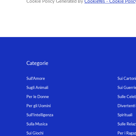
Cookie Policy Generated By
CookieYes - Cookie Polic
Categorie
Sull'Amore
Sui Carton
Sugli Animali
Sui Guerrie
Per le Donne
Sulle Celeb
Per gli Uomini
Divertenti
Sull'Intelligenza
Spirituali
Sulla Musica
Sulle Relaz
Sui Giochi
Per i Ragaz