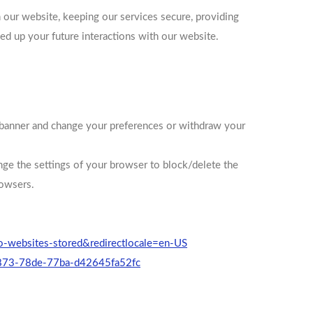
 our website, keeping our services secure, providing
eed up your future interactions with our website.
t banner and change your preferences or withdraw your
nge the settings of your browser to block/delete the
rowsers.
nfo-websites-stored&redirectlocale=en-US
f-d873-78de-77ba-d42645fa52fc