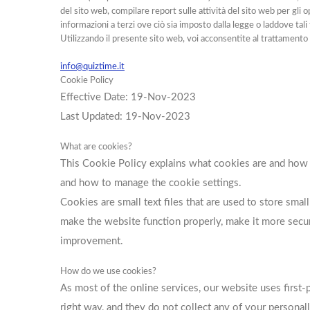
del sito web, compilare report sulle attività del sito web per gli op
informazioni a terzi ove ciò sia imposto dalla legge o laddove tal
Utilizzando il presente sito web, voi acconsentite al trattamento d
info@quiztime.it
Cookie Policy
Effective Date: 19-Nov-2023
Last Updated: 19-Nov-2023
What are cookies?
This Cookie Policy explains what cookies are and how w
and how to manage the cookie settings.
Cookies are small text files that are used to store sm
make the website function properly, make it more secu
improvement.
How do we use cookies?
As most of the online services, our website uses first-
right way, and they do not collect any of your personally