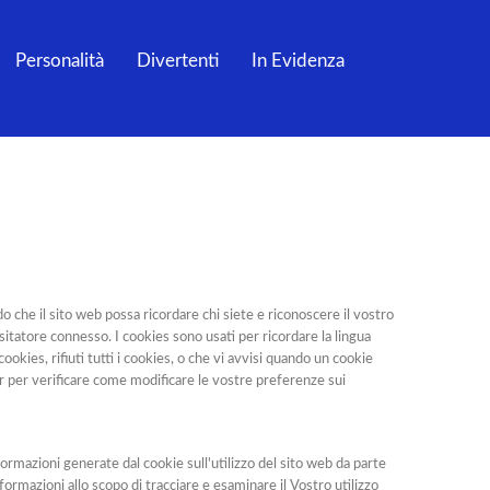
Personalità
Divertenti
In Evidenza
 che il sito web possa ricordare chi siete e riconoscere il vostro
visitatore connesso. I cookies sono usati per ricordare la lingua
cookies, rifiuti tutti i cookies, o che vi avvisi quando un cookie
r per verificare come modificare le vostre preferenze sui
formazioni generate dal cookie sull'utilizzo del sito web da parte
ormazioni allo scopo di tracciare e esaminare il Vostro utilizzo