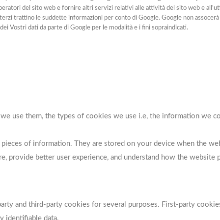
eratori del sito web e fornire altri servizi relativi alle attività del sito web e all
i terzi trattino le suddette informazioni per conto di Google. Google non assocerà
ei Vostri dati da parte di Google per le modalità e i fini sopraindicati.
e use them, the types of cookies we use i.e, the information we col
all pieces of information. They are stored on your device when the w
re, provide better user experience, and understand how the website
party and third-party cookies for several purposes. First-party cooki
 identifiable data.