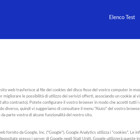
Elenco Test
to web trasferisce al file dei cookies del disco fisso del vostro computer in modo
r migliorare le possibilità di utilizzo dei serivizi offerti, associando un cookie al 
ad alto contrasto). Potete configurare il vostro browser in modo che accetti tutti i 
o diverso, quindi vi suggeriamo di consultare il menu "Aiuto" del vostro browse
zo da parte vostra di alcune funzionalità del nostro sito.
eb fornito da Google, Inc. ("Google"). Google Analytics utilizza i "cookies". Le in
epositate presso i server di Google negli Stati Uniti. Google utilizzerà queste inf