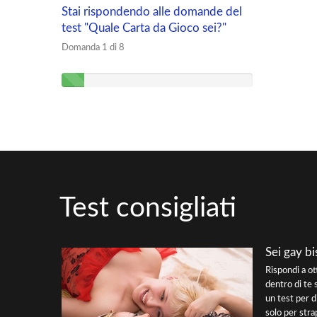
Stai rispondendo alle domande del
test "Quale Carta da Gioco sei?"
Domanda 1 di 8
Test consigliati
Sei gay bi
Rispondi a o
dentro di te 
un test per d
solo per strap