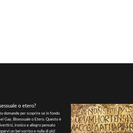
sessuale o etero?
tto domande per scoprire se in fondo
sei Gay, Bisessuale o Etero. Questo è
ivertirsi, ironico e allegro pensato
parvi un bel sorriso e nulla di più!