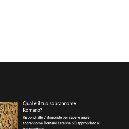
Qual è il tuo soprannome
Romano?
Rispondi alle 7 domande per sapere quale
soprannome Romano sarebbe più appropriato al