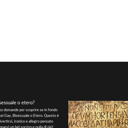
sessuale o etero?
tto domande per scoprire se in fondo
sei Gay, Bisessuale o Etero. Questo è
ivertirsi, ironico e allegro pensato
parvi un bel sorriso e nulla di più!