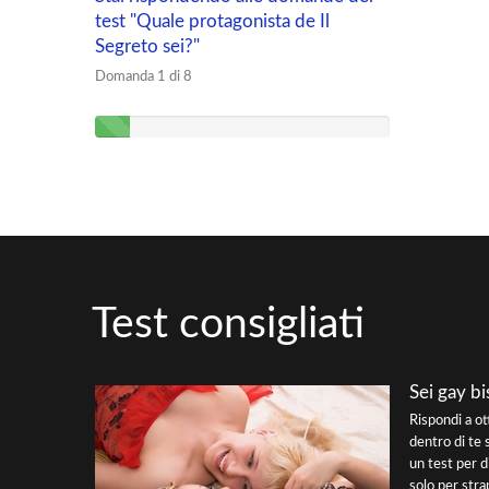
test "Quale protagonista de Il
Segreto sei?"
Domanda 1 di 8
Test consigliati
Sei gay bi
Rispondi a o
dentro di te 
un test per d
solo per strap